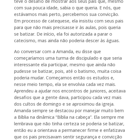
teve o desafio de mostrar aos seus pais que, mesmo
com sua pouca idade, sabia o que queria. E nós, que
estávamos mais perto, percebemos sua convicção.
Em processo de catequese, ela insistiu com seus pais
para que não mais precisasse ir às aulas, pois queria
se batizar. De início, ela foi autorizada a parar o
catecismo, mas ainda não poderia descer às águas.
Ao conversar com a Amanda, eu disse que
começaríamos uma turma de discipulado e que seria
interessante ela participar, mesmo que ainda não
pudesse se batizar, pois, até o batismo, muita coisa
poderia mudar. Começamos então os estudos e,
nesse meio tempo, ela se envolvia cada vez mais.
Aprendeu a ajudar nos encontros de juniores, aceitava
desafios que a gente dava, participou cada vez mais
dos cultos de domingo e se aproximou da igreja.
Amanda sempre se destacou por manejar muito bem
a Bíblia na dinâmica “Bíblia na cabeça”. Ela sempre me
lembrava que não tinha certeza se poderia se batizar,
então eu a orientava a permanecer firme e enfatizava
que os pais precisavam sentir segurança e convicção